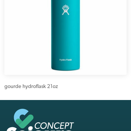
gourde hydroflask 21oz