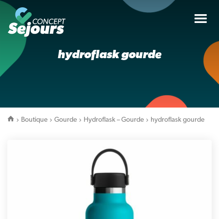
Tog
nav
hydroflask gourde
Boutique
Gourde
Hydroflask – Gourde
hydroflask gourde