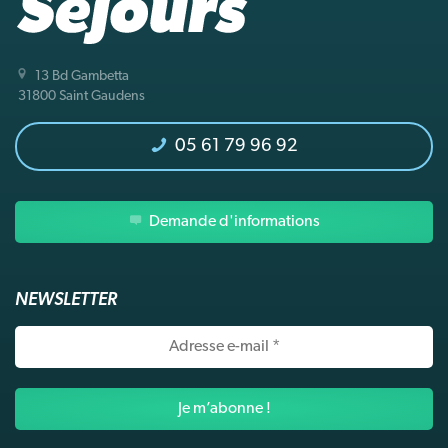
13 Bd Gambetta
31800 Saint Gaudens
05 61 79 96 92
Demande d'informations
NEWSLETTER
Adresse
e-
mail
*