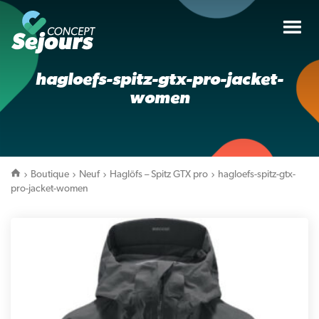
Tog
nav
hagloefs-spitz-gtx-pro-jacket-
women
Boutique
Neuf
Haglöfs – Spitz GTX pro
hagloefs-spitz-gtx-
pro-jacket-women