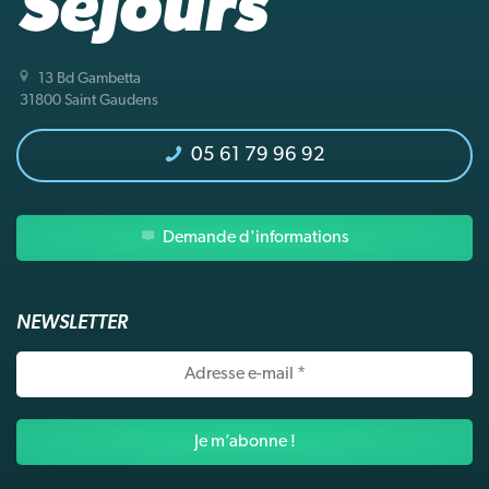
13 Bd Gambetta
31800 Saint Gaudens
05 61 79 96 92
Demande d'informations
NEWSLETTER
Adresse
e-
mail
*