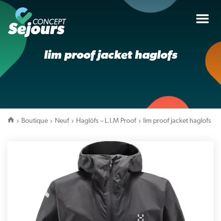
Tog
nav
lim proof jacket haglofs
Boutique
Neuf
Haglöfs – L.I.M Proof
lim proof jacket haglofs