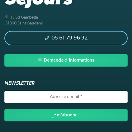
13 Bd Gambetta
31800 Saint Gaudens
05 61 79 96 92
Demande d'informations
NEWSLETTER
Adresse
e-
mail
*