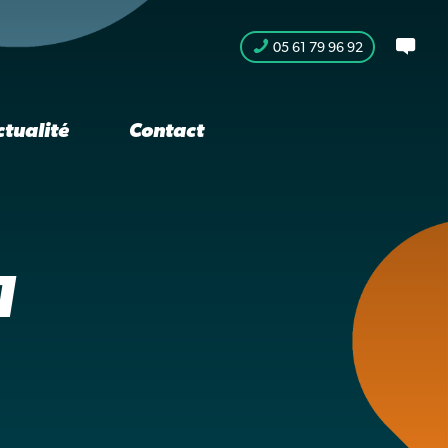
05 61 79 96 92
ctualité
Contact
1