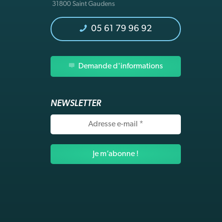
31800 Saint Gaudens
05 61 79 96 92
Demande d'informations
NEWSLETTER
Adresse
e-
mail
*