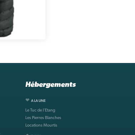
Hébergements
A LA UNE
Le Tuc de l'Etang
Les Pierres Blanches
Locations Mourtis
s