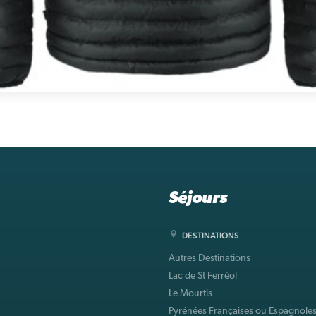
Séjours
DESTINATIONS
Autres Destinations
Lac de St Ferréol
Le Mourtis
Pyrénées Françaises ou Espagnole