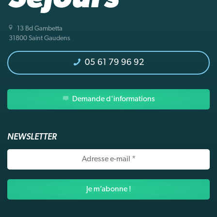
13 Bd Gambetta
31800 Saint Gaudens
05 61 79 96 92
Demande d'informations
NEWSLETTER
Adresse
e-
mail
*