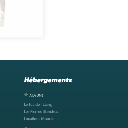
Hébergements
A LA UNE
Le Tuc de l'Etang
Les Pierres Blanches
Locations Mourtis
s