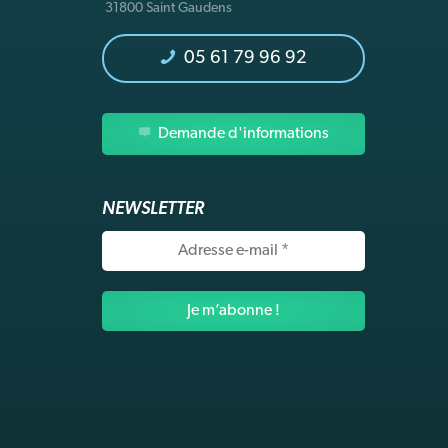
31800 Saint Gaudens
05 61 79 96 92
Demande d'informations
NEWSLETTER
Adresse
e-
mail
*