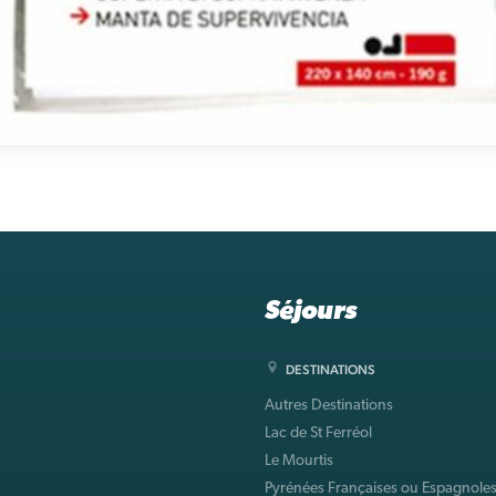
Séjours
DESTINATIONS
Autres Destinations
Lac de St Ferréol
Le Mourtis
Pyrénées Françaises ou Espagnole