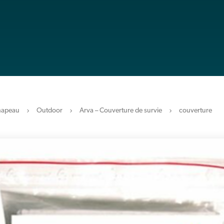
hapeau
Outdoor
Arva – Couverture de survie
couverture