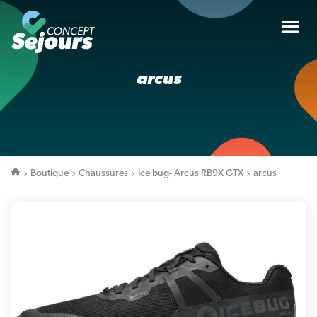
Tog
nav
arcus
Boutique
Chaussures
Ice bug- Arcus RB9X GTX
arcus