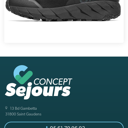
13 Bd Gambetta
31800 Saint Gaudens