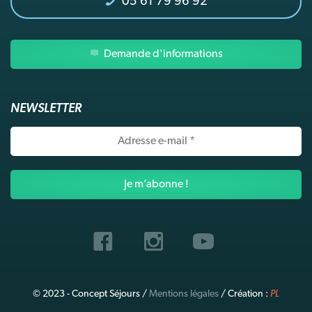
05 61 79 96 92
Demande d'informations
NEWSLETTER
Adresse
e-
mail
*
© 2023 - Concept Séjours /
Mentions légales
/ Création :
PL