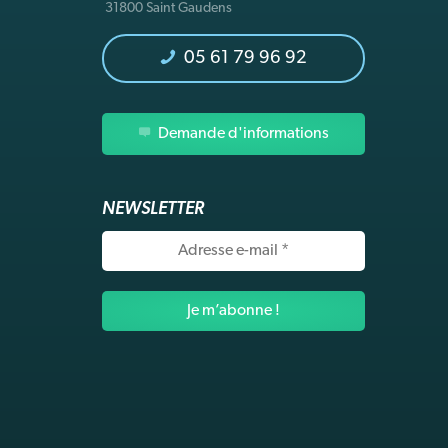
31800 Saint Gaudens
05 61 79 96 92
Demande d'informations
NEWSLETTER
Adresse
e-
mail
*