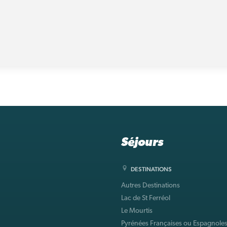
Séjours
DESTINATIONS
Autres Destinations
Lac de St Ferréol
Le Mourtis
Pyrénées Françaises ou Espagnole