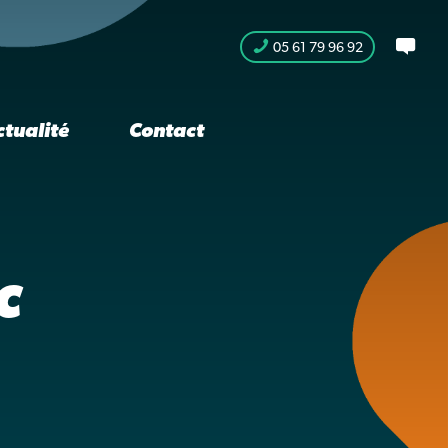
05 61 79 96 92
ctualité
Contact
c