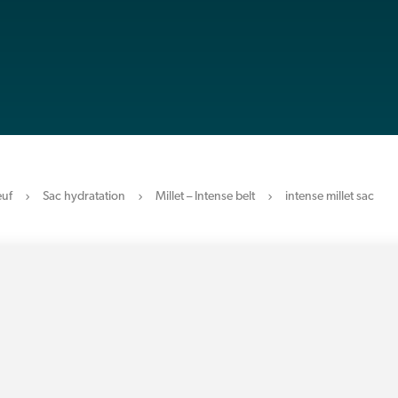
uf
Sac hydratation
Millet – Intense belt
intense millet sac