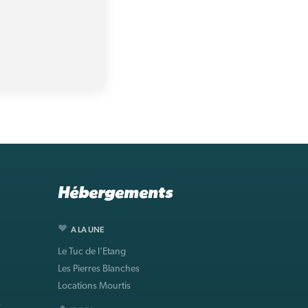
Hébergements
A LA UNE
Le Tuc de l'Etang
Les Pierres Blanches
Locations Mourtis
s