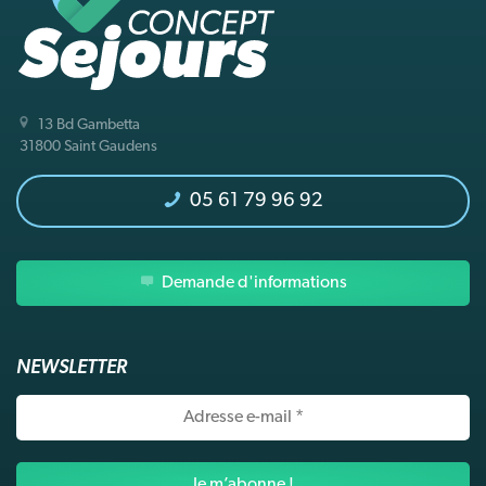
13 Bd Gambetta
31800 Saint Gaudens
05 61 79 96 92
Demande d'informations
NEWSLETTER
Adresse
e-
mail
*