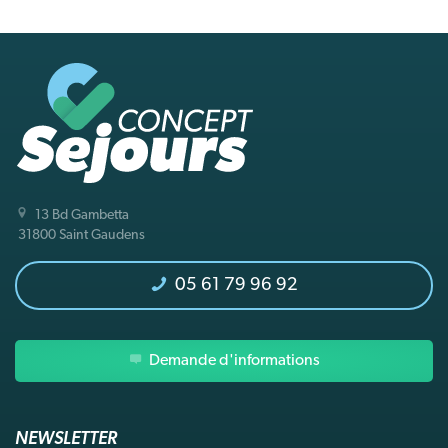
13 Bd Gambetta
31800 Saint Gaudens
05 61 79 96 92
Demande d'informations
NEWSLETTER