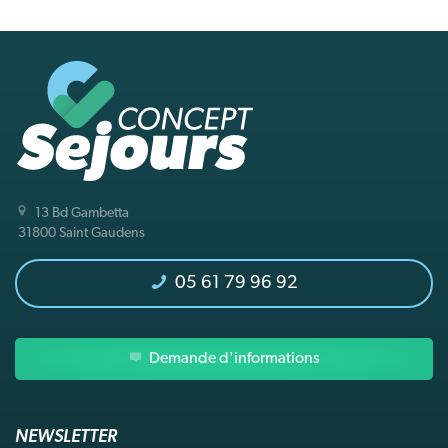
13 Bd Gambetta
31800 Saint Gaudens
05 61 79 96 92
Demande d'informations
NEWSLETTER