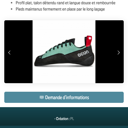
Profil plat, talon détendu rand et langue douce et rembourrée
Pieds maintenus fermement en place par le long laçage
Précédente
Su
Demande d'informations
- Création :
PL