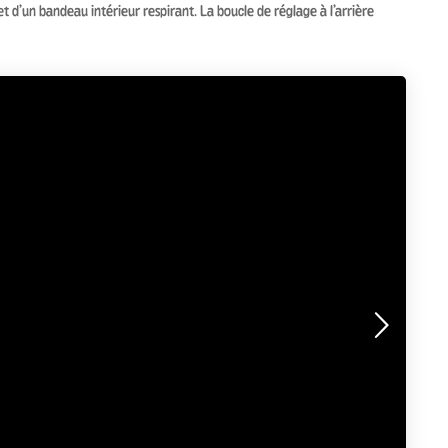
t d’un bandeau intérieur respirant. La boucle de réglage à l’arrière
Suiva